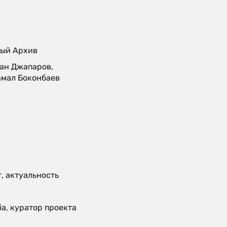
ный Архив
лан Джапаров,
амал Боконбаев
, актуальность
ia, куратор проекта