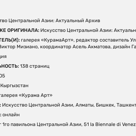
тво Центральной Азии: Актуальный Архив
КЕ ОРИГИНАЛА:
Искусство Центральной Азии: Актуаль
ТЕЛЬ(И):
галерея «КурамаАрт», редактор составитель У
Виктор Мизиано, координатор Асель Акматова, дизайн Г
ция
ЬНОСТЬ:
138 страниц
05
:
Кыргызстан
галерея «Курама Арт»
:
Искусство Центральной Азии, Алматы, Бишкек, Ташкент
:
онлайн
 1го павильона Центральной Азии, 51 la Biennale di Venez