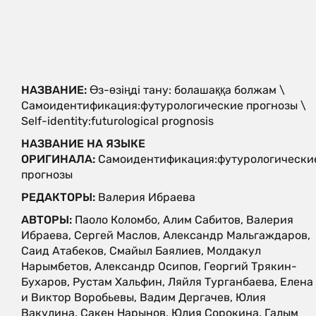
НАЗВАНИЕ:
Өз-өзіңді тану: болашаққа болжам \
Самоидентификация:футурологические прогнозы \
Self-identity:futurological prognosis
НАЗВАНИЕ НА ЯЗЫКЕ
ОРИГИНАЛА:
Самоидентификация:футурологически
прогнозы
РЕДАКТОРЫ:
Валерия Ибраева
АВТОРЫ:
Паоло Коломбо, Алим Сабитов, Валерия
Ибраева, Сергей Маслов, Александр Мальгаждаров,
Саид Атабеков, Смайыл Баялиев, Молдакул
Нарымбетов, Александр Осипов, Георгий Трякин-
Бухаров, Рустам Хальфин, Ляйля Турганбаева, Елена
и Виктор Воробьевы, Вадим Дергачев, Юлия
Вакулина, Сакен Нарынов, Юлия Сорокина, Галым