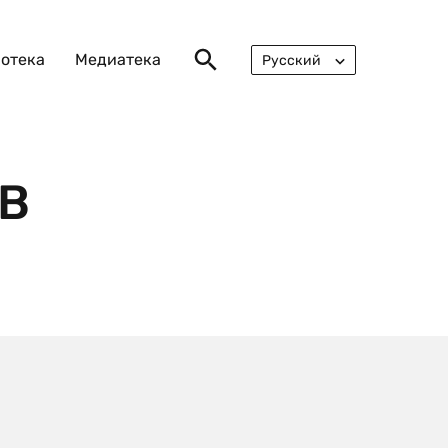
отека
Медиатека
Русский
English
В