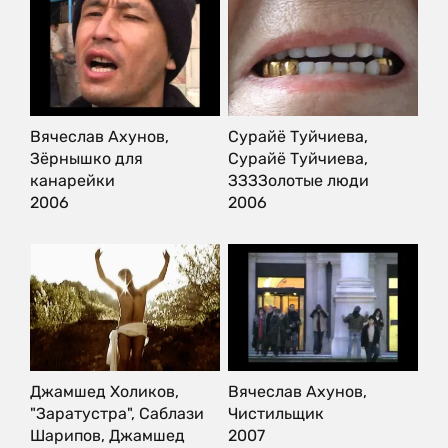
Вячеслав Ахунов,
Сурайё Туйчиева,
Зёрнышко для
Сурайё Туйчиева,
канарейки
ЗЗЗЗолотые люди
2006
2006
Джамшед Холиков,
Вячеслав Ахунов,
"Заратустра", Саблази
Чистильщик
Шарипов, Джамшед
2007