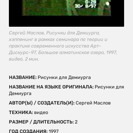
Сергей Маслов, Рисунки для Демиурга,
хэппенинг в рамках семинара по теории и
практике современного искусства Арт-
Дискурс-97, Большое алматинское озеро, 1997,
видео, 2 мин.
НАЗВАНИЕ:
Рисунки для Демиурга
НАЗВАНИЕ НА ЯЗЫКЕ ОРИГИНАЛА:
Рисунки для
Демиурга
АВТОР(Ы) / СОЗДАТЕЛЬ(И):
Сергей Маслов
ТЕХНИКА:
видео
РАЗМЕР / ДЛИТЕЛЬНОСТЬ:
2
ГОД СОЗДАНИЯ:
1997